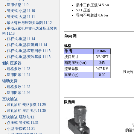
应用信息 11.9
最小工作压强34.5 bar
50:1 压差
管接式-小型 11.10
导向不可超过 8.6 bar
管接式-大型 11.11
最大臂长与压强关系图 11.12
手动压紧机构转化为液压压紧机
构 11.13
单向阀
杠杆式-重型 11.14
杠杆式-重型-限流阀 11.14
规格
杠杆式-重型-应用图示 11.15
件 号
61607
杠杆式-重型-安装基板 11.15
接口尺寸
3/8 NPT
侧向压紧器
额定压强 (bar)
345
规格参数 11.23
流量系数
0.97 KV
只允许
应用图示 11.24
重量 (kg)
0.29
辅助支撑
规格参数 11.25
应用图示 11.26
直线油缸
限流阀
通孔油缸-规格参数 11.29
通孔油缸-应用图示 11.30
直线油缸-螺纹油缸
点压式-管接式 11.31
该产
小型-管接式 11.31
的运