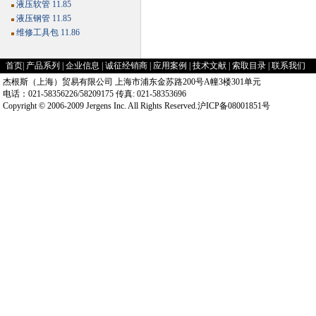
液压软管 11.85
液压钢管 11.85
维修工具包 11.86
首页
|
产品系列
|
企业信息
|
诚征经销商
|
应用案例
|
技术文献
|
索取目录
|
联系我们
杰根斯（上海）贸易有限公司 上海市浦东金苏路200号A幢3楼301单元
电话：021-58356226/58209175 传真: 021-58353696
Copyright © 2006-2009 Jergens Inc. All Rights Reserved.沪ICP备08001851号