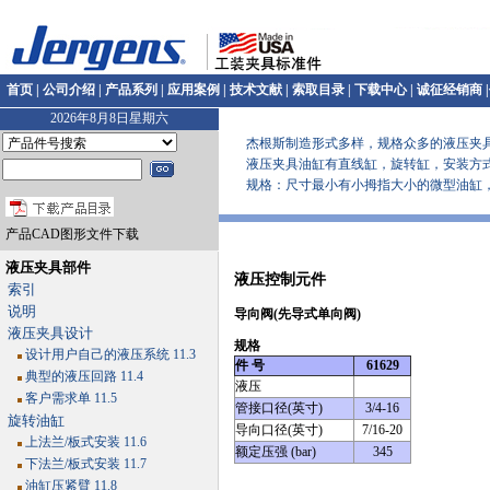
首页
|
公司介绍
|
产品系列
|
应用案例
|
技术文献
|
索取目录
|
下载中心
|
诚征经销商
|
2026年8月8日星期六
杰根斯制造形式多样，规格众多的液压夹具
液压夹具油缸有直线缸，旋转缸，安装方式
规格：尺寸最小有小拇指大小的微型油缸，各类型油缸
产品CAD图形文件下载
液压夹具部件
液压控制元件
索引
说明
导向阀(先导式单向阀)
液压夹具设计
规格
设计用户自己的液压系统 11.3
件 号
61629
典型的液压回路 11.4
液压
客户需求单 11.5
管接口径(英寸)
3/4-16
旋转油缸
导向口径(英寸)
7/16-20
上法兰/板式安装 11.6
额定压强 (bar)
345
下法兰/板式安装 11.7
油缸压紧臂 11.8