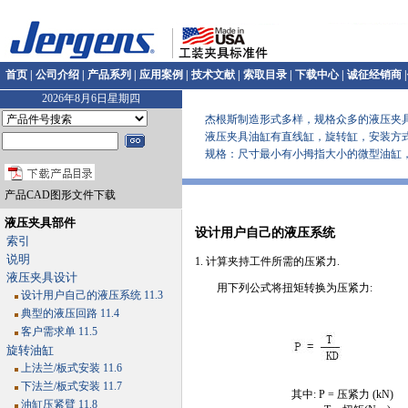
首页
|
公司介绍
|
产品系列
|
应用案例
|
技术文献
|
索取目录
|
下载中心
|
诚征经销商
|
2026年8月6日星期四
杰根斯制造形式多样，规格众多的液压夹具
液压夹具油缸有直线缸，旋转缸，安装方式
规格：尺寸最小有小拇指大小的微型油缸，各类型油缸
产品CAD图形文件下载
液压夹具部件
设计用户自己的液压系统
索引
说明
1. 计算夹持工件所需的压紧力.
液压夹具设计
用下列公式将扭矩转换为压紧力:
设计用户自己的液压系统 11.3
典型的液压回路 11.4
客户需求单 11.5
旋转油缸
上法兰/板式安装 11.6
下法兰/板式安装 11.7
其中: P = 压紧力 (kN)
油缸压紧臂 11.8