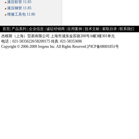
液压软管 11.85
液压钢管 11.85
维修工具包 11.86
首页
|
产品系列
|
企业信息
|
诚征经销商
|
应用案例
|
技术文献
|
索取目录
|
联系我们
杰根斯（上海）贸易有限公司 上海市浦东金苏路200号A幢3楼301单元
电话：021-58356226/58209175 传真: 021-58353696
Copyright © 2006-2009 Jergens Inc. All Rights Reserved.沪ICP备08001851号