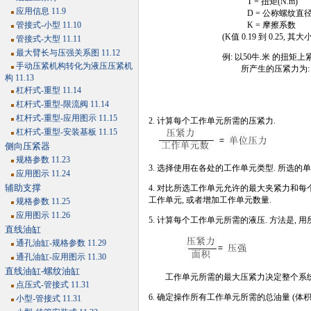
T = 扭矩(N.m)
应用信息 11.9
D = 公称螺纹直径(
管接式-小型 11.10
K = 摩擦系数
(K值 0.19 到 0.2
管接式-大型 11.11
最大臂长与压强关系图 11.12
例: 以50牛.米 的扭矩上
手动压紧机构转化为液压压紧机
所产生的压紧力为:
构 11.13
杠杆式-重型 11.14
杠杆式-重型-限流阀 11.14
杠杆式-重型-应用图示 11.15
2. 计算每个工作单元所需的压紧力.
杠杆式-重型-安装基板 11.15
侧向压紧器
规格参数 11.23
3. 选择使用在各处的工作单元类型. 所选
应用图示 11.24
辅助支撑
4. 对比所选工作单元允许的最大夹紧力和每
工作单元, 或者增加工作单元数量.
规格参数 11.25
应用图示 11.26
5. 计算每个工作单元所需的液压. 方法是,
直线油缸
通孔油缸-规格参数 11.29
通孔油缸-应用图示 11.30
直线油缸-螺纹油缸
工作单元所需的最大压紧力决定整个系统
点压式-管接式 11.31
6. 确定操作所有工作单元所需的总油量 (体积
小型-管接式 11.31