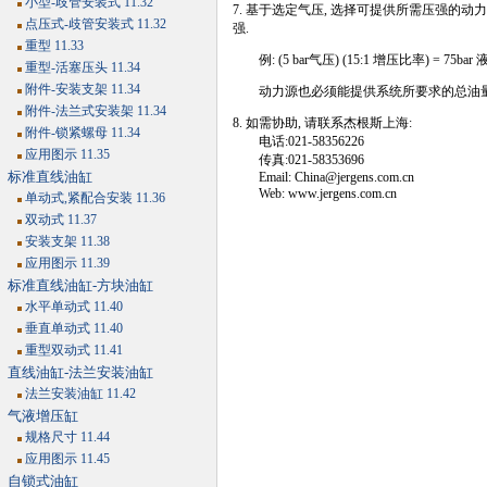
小型-歧管安装式 11.32
7. 基于选定气压, 选择可提供所需压强的
点压式-歧管安装式 11.32
强.
重型 11.33
例: (5 bar气压) (15:1 增压比率) = 75bar 
重型-活塞压头 11.34
附件-安装支架 11.34
动力源也必须能提供系统所要求的总油量. 
附件-法兰式安装架 11.34
8. 如需协助, 请联系杰根斯上海:
附件-锁紧螺母 11.34
电话:021-58356226
应用图示 11.35
传真:021-58353696
标准直线油缸
Email: China@jergens.com.cn
Web: www.jergens.com.cn
单动式,紧配合安装 11.36
双动式 11.37
安装支架 11.38
应用图示 11.39
标准直线油缸-方块油缸
水平单动式 11.40
垂直单动式 11.40
重型双动式 11.41
直线油缸-法兰安装油缸
法兰安装油缸 11.42
气液增压缸
规格尺寸 11.44
应用图示 11.45
自锁式油缸