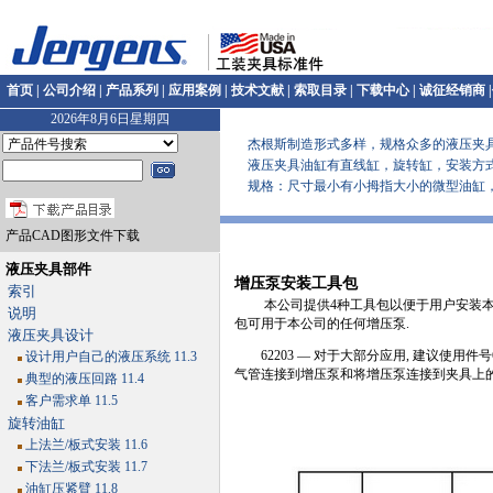
首页
|
公司介绍
|
产品系列
|
应用案例
|
技术文献
|
索取目录
|
下载中心
|
诚征经销商
|
2026年8月6日星期四
杰根斯制造形式多样，规格众多的液压夹具
液压夹具油缸有直线缸，旋转缸，安装方式
规格：尺寸最小有小拇指大小的微型油缸，各类型油缸
产品CAD图形文件下载
液压夹具部件
增压泵安装工具包
索引
本公司提供4种工具包以便于用户安装本
说明
包可用于本公司的任何增压泵.
液压夹具设计
62203 — 对于大部分应用, 建议使用件号6
设计用户自己的液压系统 11.3
气管连接到增压泵和将增压泵连接到夹具上的
典型的液压回路 11.4
客户需求单 11.5
旋转油缸
上法兰/板式安装 11.6
下法兰/板式安装 11.7
油缸压紧臂 11.8