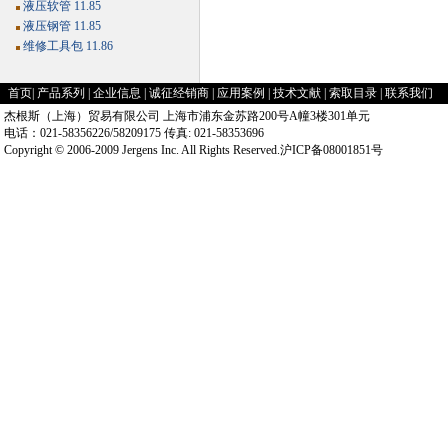
液压软管 11.85
液压钢管 11.85
维修工具包 11.86
首页
|
产品系列
|
企业信息
|
诚征经销商
|
应用案例
|
技术文献
|
索取目录
|
联系我们
杰根斯（上海）贸易有限公司 上海市浦东金苏路200号A幢3楼301单元
电话：021-58356226/58209175 传真: 021-58353696
Copyright © 2006-2009 Jergens Inc. All Rights Reserved.沪ICP备08001851号