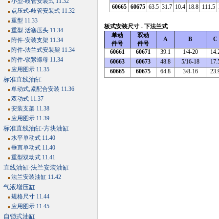
小型-歧管安装式 11.32
60665
60675
63.5
31.7
10.4
18.8
111.5
点压式-歧管安装式 11.32
重型 11.33
板式安装尺寸 - 下法兰式
重型-活塞压头 11.34
单动
双动
A
B
C
附件-安装支架 11.34
件号
件号
附件-法兰式安装架 11.34
60661
60671
39.1
1/4-20
14.
附件-锁紧螺母 11.34
60663
60673
48.8
5/16-18
17.
应用图示 11.35
60665
60675
64.8
3/8-16
23.
标准直线油缸
单动式,紧配合安装 11.36
双动式 11.37
安装支架 11.38
应用图示 11.39
标准直线油缸-方块油缸
水平单动式 11.40
垂直单动式 11.40
重型双动式 11.41
直线油缸-法兰安装油缸
法兰安装油缸 11.42
气液增压缸
规格尺寸 11.44
应用图示 11.45
自锁式油缸