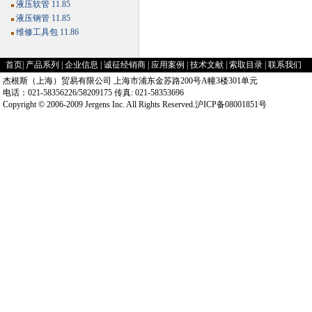
液压软管 11.85
液压钢管 11.85
维修工具包 11.86
首页
|
产品系列
|
企业信息
|
诚征经销商
|
应用案例
|
技术文献
|
索取目录
|
联系我们
杰根斯（上海）贸易有限公司 上海市浦东金苏路200号A幢3楼301单元
电话：021-58356226/58209175 传真: 021-58353696
Copyright © 2006-2009 Jergens Inc. All Rights Reserved.沪ICP备08001851号