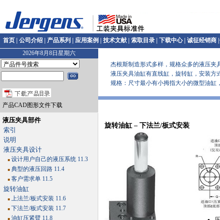
首页
|
公司介绍
|
产品系列
|
应用案例
|
技术文献
|
索取目录
|
下载中心
|
诚征经销商
|
2026年8月8日星期六
杰根斯制造形式多样，规格众多的液压夹具
液压夹具油缸有直线缸，旋转缸，安装方式
规格：尺寸最小有小拇指大小的微型油缸，各类型油缸
产品CAD图形文件下载
液压夹具部件
旋转油缸 – 下法兰/板式安装
索引
说明
液压夹具设计
设计用户自己的液压系统 11.3
典型的液压回路 11.4
客户需求单 11.5
旋转油缸
上法兰/板式安装 11.6
下法兰/板式安装 11.7
油缸压紧臂 11.8
压