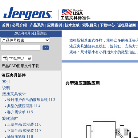
首页
|
公司介绍
|
产品系列
|
应用案例
|
技术文献
|
索取目录
|
下载中心
|
诚征经销商
|
2026年8月6日星期四
杰根斯制造形式多样，规格众多的液压夹具
液压夹具油缸有直线缸，旋转缸，安装方式
规格：尺寸最小有小拇指大小的微型油缸，各类型油缸
产品CAD图形文件下载
液压夹具部件
索引
典型液压回路应用
说明
液压夹具设计
设计用户自己的液压系统 11.3
典型的液压回路 11.4
客户需求单 11.5
旋转油缸
上法兰/板式安装 11.6
下法兰/板式安装 11.7
油缸压紧臂 11.8