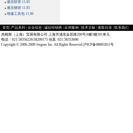
液压软管 11.85
液压钢管 11.85
维修工具包 11.86
首页
|
产品系列
|
企业信息
|
诚征经销商
|
应用案例
|
技术文献
|
索取目录
|
联系我们
杰根斯（上海）贸易有限公司 上海市浦东金苏路200号A幢3楼301单元
电话：021-58356226/58209175 传真: 021-58353696
Copyright © 2006-2009 Jergens Inc. All Rights Reserved.沪ICP备08001851号