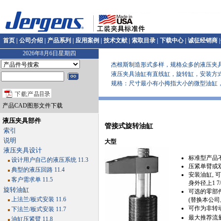
首页
|
公司介绍
|
产品系列
|
应用案例
|
技术文献
|
索取目录
|
下载中心
|
诚征经销商
|
2026年8月6日星期四
杰根斯制造形式多样，规格众多的液压夹具
液压夹具油缸有直线缸，旋转缸，安装方式
规格：尺寸最小有小拇指大小的微型油缸，各类型油缸
产品CAD图形文件下载
液压夹具部件
管接式旋转油缸
索引
说明
大型
液压夹具设计
标准型产品
设计用户自己的液压系统 11.3
压紧单臂或
典型的液压回路 11.4
安装油缸, 可
客户需求单 11.5
身外径上1 7/
旋转油缸
可选的零部
上法兰/板式安装 11.6
(替换本公司原
可作为非转
下法兰/板式安装 11.7
最大推荐流量为
油缸压紧臂 11.8