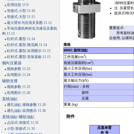
1秒钟压紧时
应用信息 11.9
注: 压紧臂
管接式-小型 11.10
提供2D和3
管接式-大型 11.11
最大臂长与压强关系图 11.12
重要提示:
手动压紧机构转化为液压压紧机
所有旋转油缸必
构 11.13
合使用, 以缓和
杠杆式-重型 11.14
规格
杠杆式-重型-限流阀 11.14
60681 旋转油缸
杠杆式-重型-应用图示 11.15
3
杠杆式-重型-安装基板 11.15
工作流量(cm
)
2
侧向压紧器
有效活塞面积(cm
)
最小工作压强(bar)
规格参数 11.23
最大工作压强(bar)
应用图示 11.24
最大输出力(kN)
辅助支撑
行程(mm)：全程
规格参数 11.25
旋转
应用图示 11.26
压紧
直线油缸
重量 (kg)
通孔油缸-规格参数 11.29
通孔油缸-应用图示 11.30
附件
直线油缸-螺纹油缸
点压式-管接式 11.31
压紧单臂
小型-管接式 11.31
件 号