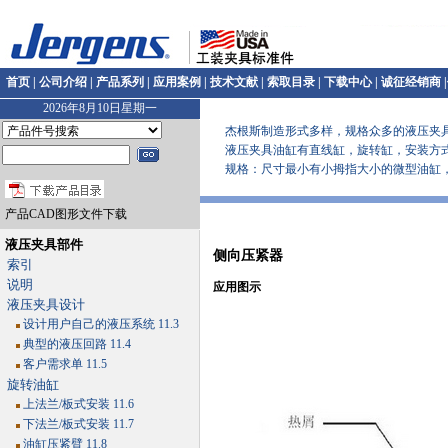
首页
|
公司介绍
|
产品系列
|
应用案例
|
技术文献
|
索取目录
|
下载中心
|
诚征经销商
|
2026年8月10日星期一
杰根斯制造形式多样，规格众多的液压夹具
液压夹具油缸有直线缸，旋转缸，安装方式
规格：尺寸最小有小拇指大小的微型油缸，各类型油缸
产品CAD图形文件下载
液压夹具部件
侧向压紧器
索引
说明
应用图示
液压夹具设计
设计用户自己的液压系统 11.3
典型的液压回路 11.4
客户需求单 11.5
旋转油缸
上法兰/板式安装 11.6
下法兰/板式安装 11.7
油缸压紧臂 11.8