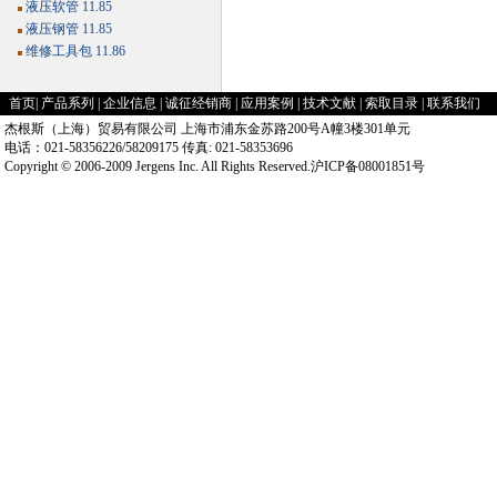
液压软管 11.85
液压钢管 11.85
维修工具包 11.86
首页
|
产品系列
|
企业信息
|
诚征经销商
|
应用案例
|
技术文献
|
索取目录
|
联系我们
杰根斯（上海）贸易有限公司 上海市浦东金苏路200号A幢3楼301单元
电话：021-58356226/58209175 传真: 021-58353696
Copyright © 2006-2009 Jergens Inc. All Rights Reserved.沪ICP备08001851号